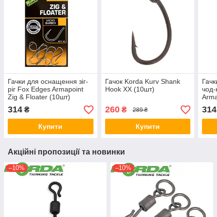
Гачки для оснащення зіг-
Гачок Korda Kurv Shank
Гачк
ріг Fox Edges Armapoint
Hook XX (10шт)
чод-
Zig & Floater (10шт)
Armap
(10ш
314
260
314
₴
₴
289 ₴
Купити
Купити
Акційні пропозиції та новинки
–10%
–10%