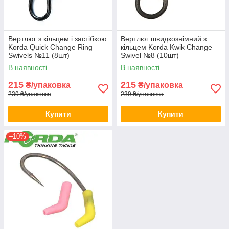
Вертлюг з кільцем і застібкою
Вертлюг швидкознімний з
Korda Quick Change Ring
кільцем Korda Kwik Change
Swivels №11 (8шт)
Swivel №8 (10шт)
В наявності
В наявності
215
215
₴/упаковка
₴/упаковка
239 ₴/упаковка
239 ₴/упаковка
Купити
Купити
–10%