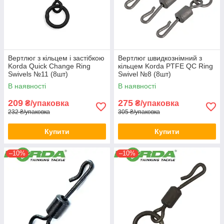
Вертлюг з кільцем і застібкою
Вертлюг швидкознімний з
Korda Quick Change Ring
кільцем Korda PTFE QC Ring
Swivels №11 (8шт)
Swivel №8 (8шт)
В наявності
В наявності
209
275
₴/упаковка
₴/упаковка
232 ₴/упаковка
305 ₴/упаковка
Купити
Купити
–10%
–10%