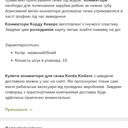
правильно орієнтування гачка під водою.
Коннектори
необхідні для полегшення зарубки рибою за нижню губу.
Агресивний вигин коннектора допомагає гачка утримуватися в
пасті трофею під час виведення.
Коннектори Корду Кикерс
виготовлені з гнучкого пластику.
Завдяки цим
розхідників
карпу легше знайти наживку на дні.
Характеристики:
Колір: червоний/білий
Кількість штук в упаковці: 10
Купити коннектори для гачка Korda Kickers
з швидкою
доставкою можна у нас на сайті. Ми пропонуємо тільки самі
якісні рибальські аксесуари від провідних виробників. Завдяки
співпраці з транспортними компаніями доставка буде
здійснена практично моментально.
Приховати