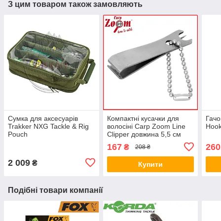
З цим товаром також замовляють
Сумка для аксесуарів
Компактні кусачки для
Гачо
Trakker NXG Tackle & Rig
волосіні Carp Zoom Line
Hook
Pouch
Clipper довжина 5,5 см
167
260
₴
208 ₴
2 009
₴
Купити
Подібні товари компанії