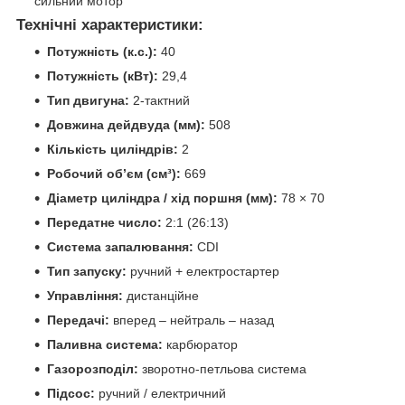
сильний мотор
Технічні характеристики:
Потужність (к.с.):
40
Потужність (кВт):
29,4
Тип двигуна:
2-тактний
Довжина дейдвуда (мм):
508
Кількість циліндрів:
2
Робочий об’єм (см³):
669
Діаметр циліндра / хід поршня (мм):
78 × 70
Передатне число:
2:1 (26:13)
Система запалювання:
CDI
Тип запуску:
ручний + електростартер
Управління:
дистанційне
Передачі:
вперед – нейтраль – назад
Паливна система:
карбюратор
Газорозподіл:
зворотно-петльова система
Підсос:
ручний / електричний