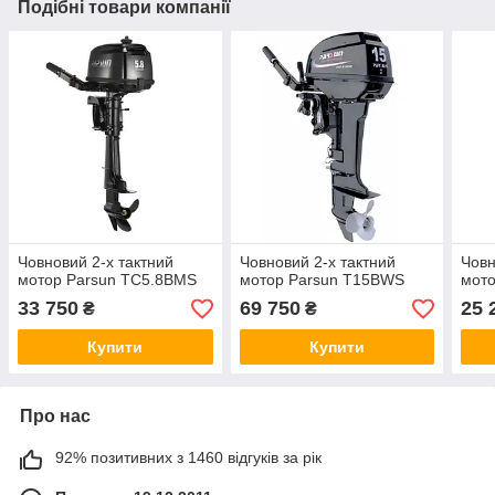
Подібні товари компанії
Човновий 2-х тактний
Човновий 2-х тактний
Човн
мотор Parsun ТС5.8BMS
мотор Parsun T15BWS
мото
33 750
69 750
25 
₴
₴
Купити
Купити
Про нас
92% позитивних з 1460 відгуків за рік