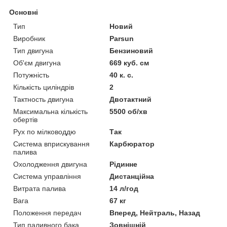
Основні
Тип
Новий
Виробник
Parsun
Тип двигуна
Бензиновий
Об'єм двигуна
669 куб. см
Потужність
40 к. с.
Кількість циліндрів
2
Тактность двигуна
Двотактний
Максимальна кількість
5500 об/хв
обертів
Рух по мілководдю
Так
Система вприскування
Карбюратор
палива
Охолодження двигуна
Рідинне
Система управління
Дистанційна
Витрата палива
14 л/год
Вага
67 кг
Положення передач
Вперед, Нейтраль, Назад
Тип паливного бака
Зовнішній