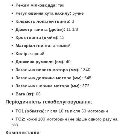
Режим мілководдя:
так
Регулювання кута нахилу:
ручне
Кількість лопатей гвинта:
3
Діаметр гвинта (дюйм):
11 1/8
Крок гвинта (дюйм):
13
Матеріал гвинта:
алюміній
Колір:
чорний
Довжина румпеля (см):
40
Загальна висота мотора (мм):
1340
Загальна довжина мотора (мм):
645
Загальна ширина мотора (мм):
372
Вага (кг):
66
Періодичність техобслуговування:
ТО1 (обкатка):
після 10 та після 50 мотогодин
ТО2:
кожні 100 мотогодин (не рідше одного разу на
рік)
Комплектація: