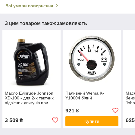
Всі умови повернення
З цим товаром також замовляють
Масло Evinrude Johnson
Паливний Wema K-
Масл
XD-100 - для 2-х тактних
Y10004 білий
бенз
підвісних двигунів при
John
високих навантаженнях
фірм
921
₴
3,79 л
олія
3 509
625
₴
Купити