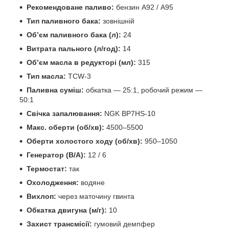
Рекомендоване паливо:
бензин А92 / А95
Тип паливного бака:
зовнішній
Об’єм паливного бака (л):
24
Витрата пального (л/год):
14
Об’єм масла в редукторі (мл):
315
Тип масла:
TCW-3
Паливна суміш:
обкатка — 25:1, робочий режим —
50:1
Свічка запалювання:
NGK BP7HS-10
Макс. оберти (об/хв):
4500–5500
Оберти холостого ходу (об/хв):
950–1050
Генератор (В/А):
12 / 6
Термостат:
так
Охолодження:
водяне
Вихлоп:
через маточину гвинта
Обкатка двигуна (м/г):
10
Захист трансмісії:
гумовий демпфер