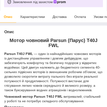
Замовлення під захистом
Опис
Характеристики
Доставка
Оплата
Умови п
Опис
Мотор човновий Parsun (Парус) T40J
FWL
Parsun T40J FWL
— один із найнадійніших човнових моторів
із дистанційним управлінням і довгим дейдвудом, що
забезпечують комфортну та безпечну подорож у відкритих
водоймах. Цей двигун належить до бюджетного сегмента 40-
сильних підвісних моторів із зменшеним робочим об'ємом, що
дозволило скоротити витрату пального без втрати реальної
потужності й продуктивності. Потужності вистачає для
глісування легких човнів середнього й великого розміру, а
також буксирування водних атракціонів і воднолижників.
Човновий мотор Parsun T40J FWL
витривалий, стабільний
у роботі та не потребує складного обслуговування.