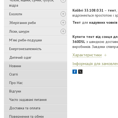
Чохли, ящики, сумки, тубуси,
відра
Kolibri 33.108.0.31
–
тент
,
Ехолоти
відрізняється простотою і зр
Тент
для
надувних човнів
Зберігання риби
Ліски, шнури
Купити тент від сонця дл
М'які риби-подушки
360DSL
з швидкою доставкою
виробників. Завдяки співпр
Енергонезалежність
Характеристики
Дитячий одяг
Інформація для замовле
Новини
Статті
Про Нас
Відгуки
Часто задавані питання
Доставка та оплата
Повернення та обмін