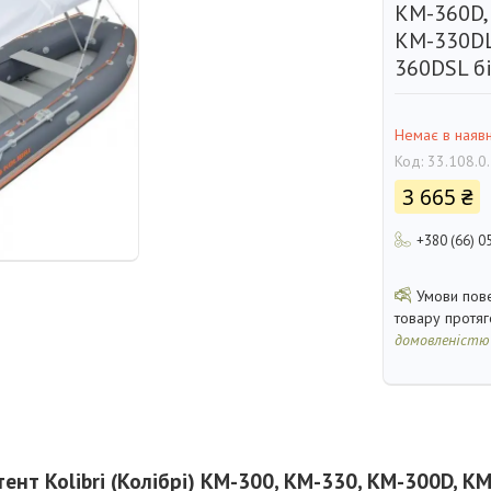
KM-360D,
КМ-330DL
360DSL б
Немає в наявн
Код:
33.108.0
3 665 ₴
+380 (66) 0
товару протя
домовленістю
ент Kolibri (Колібрі) КМ-300, КМ-330, KM-300D, K