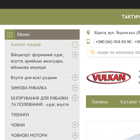
ТАКТИЧ
Харків, вул. Тюринська (Я
+380 (66) 054-30-90
+3
Каталог товарів
Військторг: формений одяг,
взуття, армійські аксесуари,
військова амуніція
Взуття для всієї родини
ЗИМОВА РИБАЛКА
ЕКІПІРУВАННЯ ДЛЯ РИБАЛКИ
Головна
Каталог 
ТА ПОЛЮВАННЯ - одяг, взуття
ТЮБІНГИ
ЧОВНИ
ЧОВНОВІ МОТОРИ