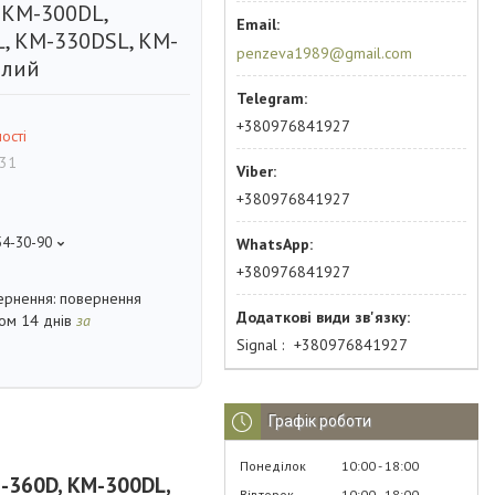
 КМ-300DL,
, КМ-330DSL, KM-
penzeva1989@gmail.com
ілий
+380976841927
ості
.31
+380976841927
54-30-90
+380976841927
повернення
гом 14 днів
за
Signal
+380976841927
Графік роботи
Понеділок
10:00
18:00
M-360D, КМ-300DL,
Вівторок
10:00
18:00