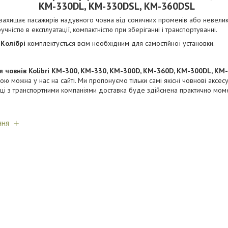
КМ-330DL, КМ-330DSL, KM-360DSL
 захищає пасажирів надувного човна від сонячних променів або невели
учністю в експлуатації, компактністю при зберіганні і транспортуванні.
 Колібрі
комплектується всім необхідним для самостійної установки.
я човнів Kolibri КМ-300, КМ-330, KM-300D, KM-360D, КМ-300DL, КМ
 можна у нас на сайті. Ми пропонуємо тільки самі якісні човнові аксес
аці з транспортними компаніями доставка буде здійснена практично мом
ння