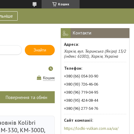
Кошик
льніше
Контакти
Знайти
Харків, вул. Тюринська (Якіра) 13/2
(індекс 61001), Харків, Україна
+380 (66) 054-30-90
Кошик
+380 (93) 726-46-06
+380 (96) 719-04-95
Повернення та обмін
+380 (95) 424-08-44
+380 (96) 277-54-76
човнів Kolibri
https://lodki-vulkan.com.ua/ua/
КМ-330, KM-300D,