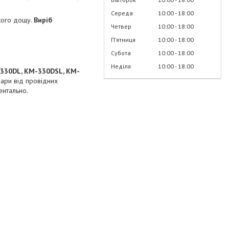
Середа
10:00
18:00
кого дощу.
Виріб
Четвер
10:00
18:00
Пʼятниця
10:00
18:00
Субота
10:00
18:00
Неділя
10:00
18:00
-330DL, КМ-330DSL, KM-
уари від провідних
ентально.