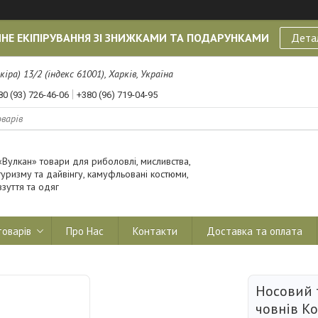
НЕ ЕКІПІРУВАННЯ ЗІ ЗНИЖКАМИ ТА ПОДАРУНКАМИ
Дета
кіра) 13/2 (індекс 61001), Харків, Україна
80 (93) 726-46-06
+380 (96) 719-04-95
«Вулкан» товари для риболовлі, мисливства,
туризму та дайвінгу, камуфльовані костюми,
взуття та одяг
товарів
Про Нас
Контакти
Доставка та оплата
Носовий 
човнів Ko