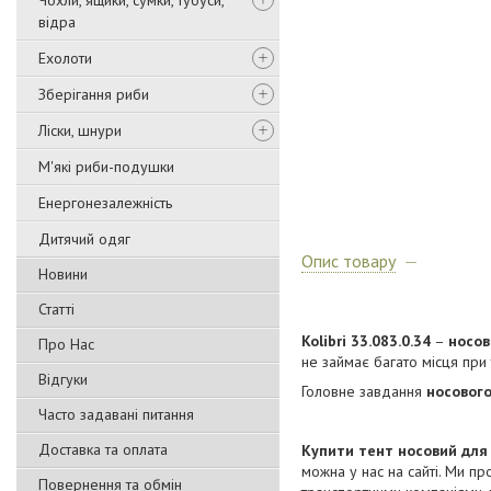
Чохли, ящики, сумки, тубуси,
відра
Ехолоти
Зберігання риби
Ліски, шнури
М'які риби-подушки
Енергонезалежність
Дитячий одяг
Опис товару
Новини
Статті
Kolibri 33.083.0.34
–
носов
Про Нас
не займає багато місця при 
Відгуки
Головне завдання
носового
Часто задавані питання
Доставка та оплата
Купити тент носовий для
можна у нас на сайті. Ми пр
Повернення та обмін