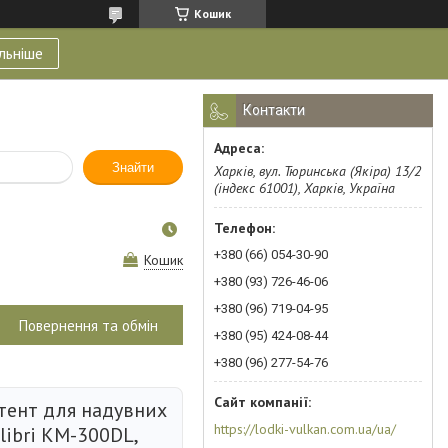
Кошик
льніше
Контакти
Знайти
Харків, вул. Тюринська (Якіра) 13/2
(індекс 61001), Харків, Україна
+380 (66) 054-30-90
Кошик
+380 (93) 726-46-06
+380 (96) 719-04-95
Повернення та обмін
+380 (95) 424-08-44
+380 (96) 277-54-76
тент для надувних
https://lodki-vulkan.com.ua/ua/
libri КМ-300DL,