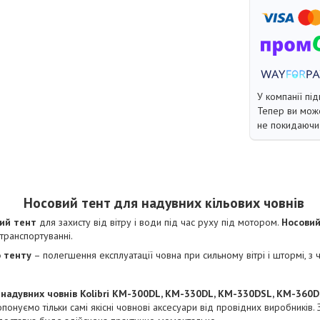
У компанії під
Тепер ви може
не покидаючи 
Носовий тент для надувних кільових човнів
ий тент
для захисту від вітру і води під час руху під мотором.
Носови
транспортуванні.
 тенту
– полегшення експлуатації човна при сильному вітрі і штормі, з 
 надувних човнів Kolibri КМ-300DL, KM-330DL, KM-330DSL, KM-360
опонуємо тільки самі якісні човнові аксесуари від провідних виробників. 