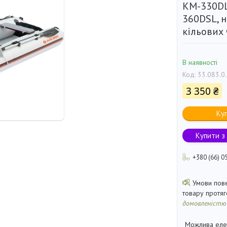
KM-330DL
360DSL, 
кільових 
В наявності
Код:
33.083.0
3 350 ₴
Ку
Купити з
+380 (66) 0
товару протя
домовленістю