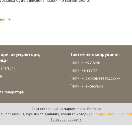
доставка буде здійснена практично моментально.
ння
ори, акумулятори,
Тактичне екіпірування
нції
Тактичні костюми
 (Parsun)
Тактичне взуття
ни
Тактичні рюкзаки та підсумки
Тактичні аксесуари
 та генератори
Сайт створений на маркетплейсі
Prom.ua
"Вулкан" товари для риболовлі, полювання, туризму та дайвінгу, човни та мотори |
Поскаржитися на контен
Select Language
▼