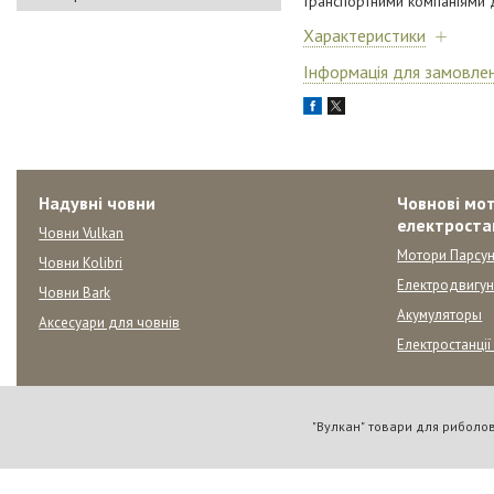
транспортними компаніями 
Характеристики
Інформація для замовле
Надувні човни
Човнові мот
електроста
Човни Vulkan
Мотори Парсун
Човни Kolibri
Електродвигу
Човни Bark
Акумуляторы
Аксесуари для човнів
Електростанції