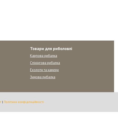
Товари для риболовлі
Карпова рибалка
Спінінгова рибалка
Ехолоти та камери
Зимова рибалка
т
|
Політика конфіденційності