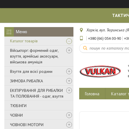
ТАКТИЧ
Харків, вул. Тюринська (Я
+380 (66) 054-30-90
+3
Каталог товарів
Військторг: формений одяг,
взуття, армійські аксесуари,
військова амуніція
Взуття для всієї родини
ЗИМОВА РИБАЛКА
ЕКІПІРУВАННЯ ДЛЯ РИБАЛКИ
Головна
Каталог 
ТА ПОЛЮВАННЯ - одяг, взуття
ТЮБІНГИ
ЧОВНИ
ЧОВНОВІ МОТОРИ