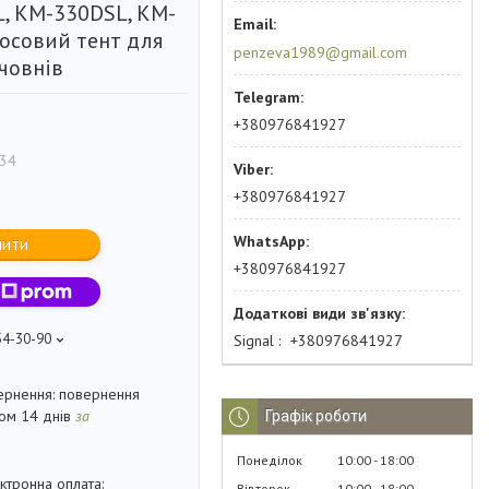
, KM-330DSL, KM-
носовий тент для
penzeva1989@gmail.com
човнів
+380976841927
.34
+380976841927
пити
+380976841927
54-30-90
Signal
+380976841927
повернення
гом 14 днів
за
Графік роботи
Понеділок
10:00
18:00
Вівторок
10:00
18:00