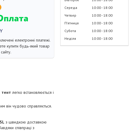
Середа
10:00
18:00
Четвер
10:00
18:00
Пʼятниця
10:00
18:00
Субота
10:00
18:00
Неділя
10:00
18:00
ключені електронні платежі.
те купити будь-який товар
сайту.
й тент
легко встановлюється і
чим він чудово справляється.
DSL
з швидкою доставкою
Завдяки співпраці з