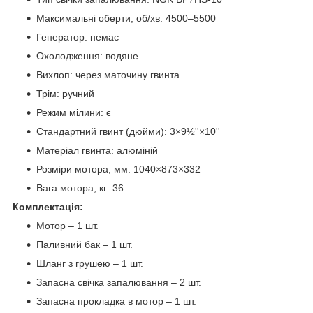
Максимальні оберти, об/хв: 4500–5500
Генератор: немає
Охолодження: водяне
Вихлоп: через маточину гвинта
Трім: ручний
Режим мілини: є
Стандартний гвинт (дюйми): 3×9½''×10''
Матеріал гвинта: алюміній
Розміри мотора, мм: 1040×873×332
Вага мотора, кг: 36
Комплектація:
Мотор – 1 шт.
Паливний бак – 1 шт.
Шланг з грушею – 1 шт.
Запасна свічка запалювання – 2 шт.
Запасна прокладка в мотор – 1 шт.