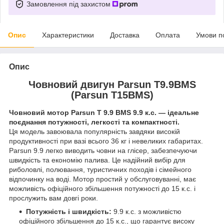
Замовлення під захистом
Опис
Характеристики
Доставка
Оплата
Умови п
Опис
Човновий двигун Parsun T9.9BMS
(Parsun T15BMS)
Човновий мотор Parsun T 9.9 BMS 9.9 к.с. — ідеальне
поєднання потужності, легкості та компактності.
Ця модель завоювала популярність завдяки високій
продуктивності при вазі всього 36 кг і невеликих габаритах.
Parsun 9.9 легко виводить човни на глісер, забезпечуючи
швидкість та економію палива. Це надійний вибір для
риболовлі, полювання, туристичних походів і сімейного
відпочинку на воді. Мотор простий у обслуговуванні, має
можливість офіційного збільшення потужності до 15 к.с. і
прослужить вам довгі роки.
Потужність і швидкість:
9.9 к.с. з можливістю
офіційного збільшення до 15 к.с., що гарантує високу