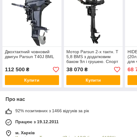
Двохтактний човновий
Мотор Parsun 2-х тактн. Т
HID
двигун Parsun T40J BML
5,8 BMS з додатковим
(20л
баком 9л і грушею. Cпорт
для 
112 500
38 070
68 
₴
₴
Купити
Купити
Про нас
92% позитивних з 1466 відгуків за рік
Працює з 19.12.2011
м. Харків