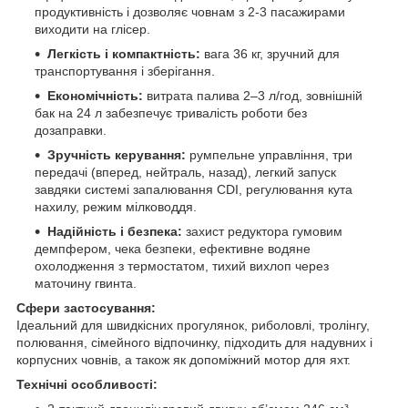
продуктивність і дозволяє човнам з 2-3 пасажирами
виходити на глісер.
Легкість і компактність:
вага 36 кг, зручний для
транспортування і зберігання.
Економічність:
витрата палива 2–3 л/год, зовнішній
бак на 24 л забезпечує тривалість роботи без
дозаправки.
Зручність керування:
румпельне управління, три
передачі (вперед, нейтраль, назад), легкий запуск
завдяки системі запалювання CDI, регулювання кута
нахилу, режим мілководдя.
Надійність і безпека:
захист редуктора гумовим
демпфером, чека безпеки, ефективне водяне
охолодження з термостатом, тихий вихлоп через
маточину гвинта.
Сфери застосування:
Ідеальний для швидкісних прогулянок, риболовлі, тролінгу,
полювання, сімейного відпочинку, підходить для надувних і
корпусних човнів, а також як допоміжний мотор для яхт.
Технічні особливості: