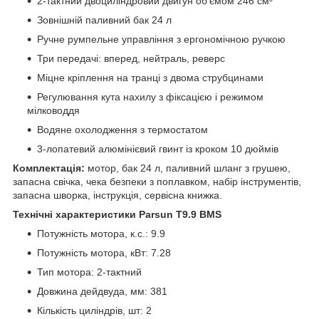
2-тактний двоциліндровий двигун об’ємом 246 см³
Зовнішній паливний бак 24 л
Ручне румпельне управління з ергономічною ручкою
Три передачі: вперед, нейтраль, реверс
Міцне кріплення на транці з двома струбцинами
Регулювання кута нахилу з фіксацією і режимом
мілководдя
Водяне охолодження з термостатом
3-лопатевий алюмінієвий гвинт із кроком 10 дюймів
Комплектація:
мотор, бак 24 л, паливний шланг з грушею,
запасна свічка, чека безпеки з поплавком, набір інструментів,
запасна шворка, інструкція, сервісна книжка.
Технічні характеристики Parsun T9.9 BMS
Потужність мотора, к.с.: 9.9
Потужність мотора, кВт: 7.28
Тип мотора: 2-тактний
Довжина дейдвуда, мм: 381
Кількість циліндрів, шт: 2