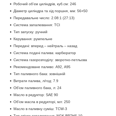
Робочий об’єм циліндрів, куб.см: 246
Діаметр циліндра та хід поршня, мм: 56×50
Передавальне число: 2.08:1 (27:13)
Система запалювання: TCI
Тип запуску: ручний
Керування: румпельне
Передачі: вперед – нейтраль – назад
Система подачі палива: карбюратор
Система газорозподілу: зворотно-петльова
Рекомендоване паливо: А92, А95
Тип паливного бака: зовнішній
Витрати палива, л/год: 7.9
Об’єм паливного бака, л: 24
Масло в редуктор: SAE 90
Об’єм масла в редукторі, мл: 250
Масло в паливну суміш: TCW-3
Тип свічки запалювання: NGK BP7HS-10