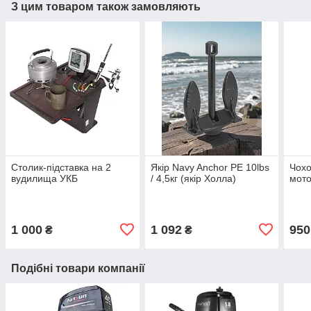
З цим товаром також замовляють
Столик-підставка на 2
Якір Navy Anchor PE 10lbs
Чохо
вудилища УКБ
/ 4,5кг (якір Холла)
мото
1 000
1 092
950
₴
₴
Подібні товари компанії