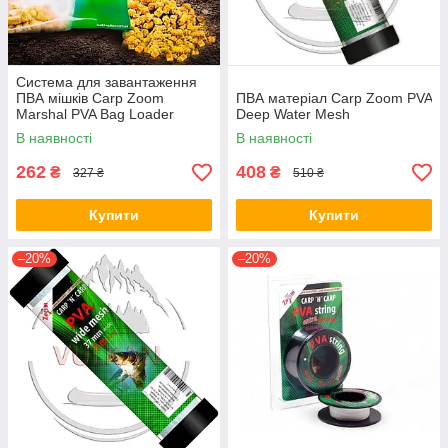
Система для завантаження
ПВА мішків Carp Zoom
ПВА матеріал Carp Zoom PVA
Marshal PVA Bag Loader
Deep Water Mesh
В наявності
В наявності
262
408
₴
₴
327 ₴
510 ₴
Купити
Купити
–20%
–20%