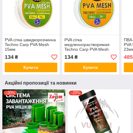
PVA сітка швидкорозчинна
PVA сітка
ПВА-
Techno Carp PVA Mesh
медленнорастворимая
PVA 
15мм
Techno Carp PVA Mesh
23м
15мм
134
134
485
₴
₴
Купити
Купити
Акційні пропозиції та новинки
–20%
–20%