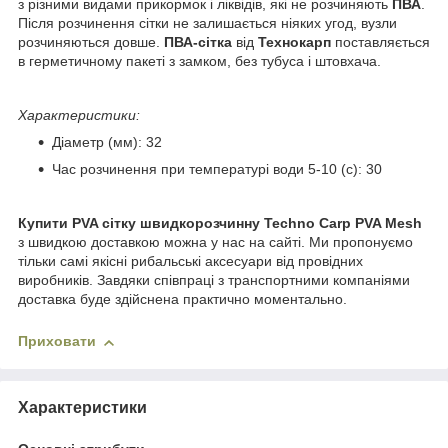
з різними видами прикормок і ліквідів, які не розчиняють
ПВА
.
Після розчинення сітки не залишається ніяких угод, вузли
розчиняються довше.
ПВА-сітка
від
Технокарп
поставляється
в герметичному пакеті з замком, без тубуса і штовхача.
Характеристики:
Діаметр (мм): 32
Час розчинення при температурі води 5-10 (с): 30
Купити PVA сітку швидкорозчинну Techno Carp PVA Mesh
з швидкою доставкою можна у нас на сайті. Ми пропонуємо
тільки самі якісні рибальські аксесуари від провідних
виробників. Завдяки співпраці з транспортними компаніями
доставка буде здійснена практично моментально.
Приховати
Характеристики