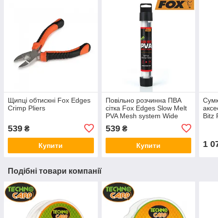
Щипці обтискні Fox Edges
Повільно розчинна ПВА
Сумк
Crimp Pliers
сітка Fox Edges Slow Melt
аксе
PVA Mesh system Wide
Bitz
14мм 7м
539
539
₴
₴
1 0
Купити
Купити
Подібні товари компанії