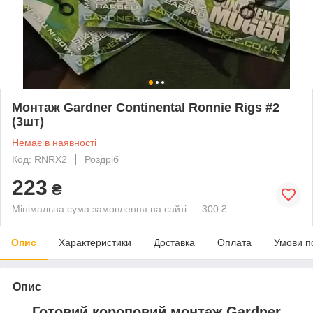
Монтаж Gardner Continental Ronnie Rigs #2
(3шт)
Немає в наявності
Код: RNRX2
Роздріб
223
₴
Мінімальна сума замовлення на сайті — 300 ₴
Опис
Характеристики
Доставка
Оплата
Умови п
Опис
Готовий короповий монтаж Gardner