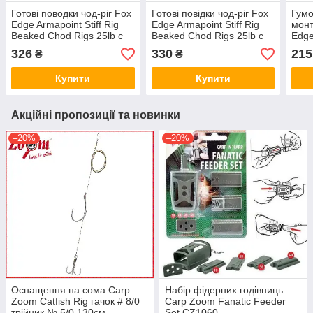
Готові поводки чод-ріг Fox
Готові повідки чод-ріг Fox
Гумо
Edge Armapoint Stiff Rig
Edge Armapoint Stiff Rig
монт
Beaked Chod Rigs 25lb с
Beaked Chod Rigs 25lb с
Edg
крючками №6 (3шт)
крючками №6 (3шт)
Slee
326
330
215
₴
₴
Купити
Купити
Акційні пропозиції та новинки
–20%
–20%
Оснащення на сома Carp
Набір фідерних годівниць
Zoom Catfish Rig гачок # 8/0
Carp Zoom Fanatic Feeder
трійник № 5/0 130см
Set CZ1060