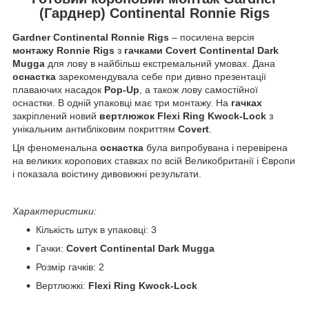
(Гарднер) Continental Ronnie Rigs
Gardner Continental Ronnie Rigs
– посилена версія
монтажу Ronnie Rigs
з
гачками Covert Continental Dark
Mugga
для лову в найбільш екстремальний умовах. Дана
оснастка
зарекомендувала себе при дивно презентації
плаваючих насадок
Pop-Up
, а також лову самостійної
оснастки. В одній упаковці має три монтажу. На
гачках
закріплений новий
вертлюжок Flexi Ring Kwock-Lock
з
унікальним антибліковим покриттям
Covert
.
Ця феноменальна
оснастка
була випробувана і перевірена
на великих коропових ставках по всій Великобританії і Європи
і показала воістину дивовижні результати.
Характеристики:
Кількість штук в упаковці: 3
Гачки:
Covert Continental Dark Mugga
Розмір гачків: 2
Вертлюжкі:
Flexi Ring Kwock-Lock