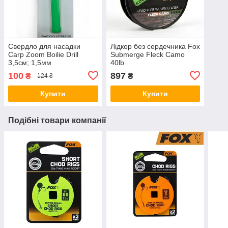
Свердло для насадки
Лідкор без сердечника Fox
Carp Zoom Boilie Drill
Submerge Fleck Camo
3,5см; 1,5мм
40lb
100
897
₴
₴
124 ₴
Купити
Купити
Подібні товари компанії