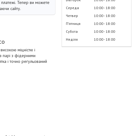
і платежі. Тепер ви можете
Середа
10:00
18:00
аючи сайту.
Четвер
10:00
18:00
Пʼятниця
10:00
18:00
Субота
10:00
18:00
Неділя
10:00
18:00
co
 високою міцністю і
 в парі з фідерними
ятка і точно регульований