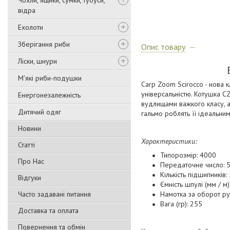
Чохли, ящики, сумки, тубуси,
відра
Ехолоти
Зберігання риби
Опис товару
Ліски, шнури
М'які риби-подушки
Carp Zoom Scirocco - нова 
універсальністю. Котушка C
Енергонезалежність
вудлищами важкого класу, а 
Дитячий одяг
гальмо роблять її ідеальни
Новини
Характеристики:
Статті
Типорозмір: 4000
Про Нас
Передаточне число: 5
Кількість підшипників: 
Відгуки
Ємність шпулі (мм / м)
Часто задавані питання
Намотка за оборот руч
Вага (гр): 255
Доставка та оплата
Повернення та обмін