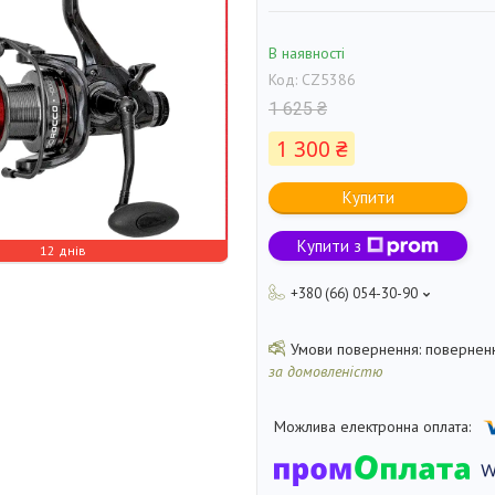
В наявності
Код:
CZ5386
1 625 ₴
1 300 ₴
Купити
Купити з
12 днів
+380 (66) 054-30-90
поверненн
за домовленістю