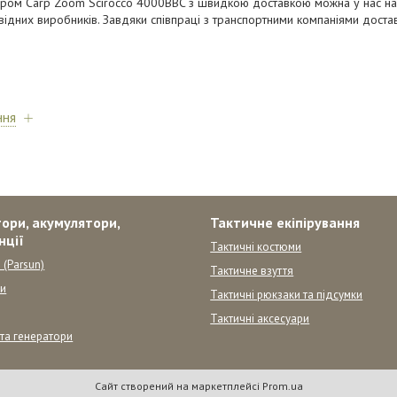
ером Carp Zoom Scirocco 4000BBC з швидкою доставкою можна у нас на 
овідних виробників. Завдяки співпраці з транспортними компаніями дост
ння
ори, акумулятори,
Тактичне екіпірування
нції
Тактичні костюми
 (Parsun)
Тактичне взуття
ни
Тактичні рюкзаки та підсумки
Тактичні аксесуари
 та генератори
Сайт створений на маркетплейсі
Prom.ua