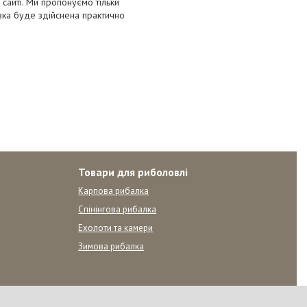
сайті. Ми пропонуємо тільки
авка буде здійснена практично
Товари для риболовлі
Карпова рибалка
Спінінгова рибалка
Ехолоти та камери
Зимова рибалка