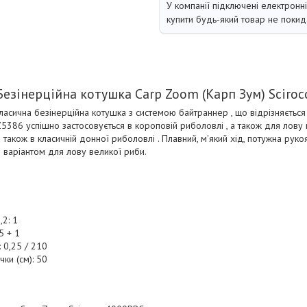
У компанії підключені електронн
купити будь-який товар не покид
Безінерційна котушка Carp Zoom (Карп Зум) Sciroc
класична безінерційна котушка з системою байтраннер , що відрізняється
Z5386 успішно застосовується в короповій риболовлі , а також для лову
також в класичній донної риболовлі . Плавний, м'який хід, потужна руко
м варіантом для лову великої риби.
,2: 1
5 + 1
: 0,25 / 210
ки (см): 50