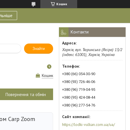
Кошик
льніше
Контакти
Знайти
Харків, вул. Тюринська (Якіра) 13/2
(індекс 61001), Харків, Україна
+380 (66) 054-30-90
Кошик
+380 (93) 726-46-06
+380 (96) 719-04-95
Повернення та обмін
+380 (95) 424-08-44
+380 (96) 277-54-76
ом Carp Zoom
https://lodki-vulkan.com.ua/ua/