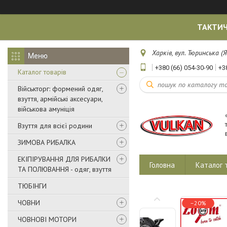
ТАКТИЧ
Харків, вул. Тюринська (Я
+380 (66) 054-30-90
+3
Каталог товарів
Військторг: формений одяг,
взуття, армійські аксесуари,
військова амуніція
Взуття для всієї родини
ЗИМОВА РИБАЛКА
ЕКІПІРУВАННЯ ДЛЯ РИБАЛКИ
Головна
Каталог 
ТА ПОЛЮВАННЯ - одяг, взуття
ТЮБІНГИ
ЧОВНИ
–20%
ЧОВНОВІ МОТОРИ