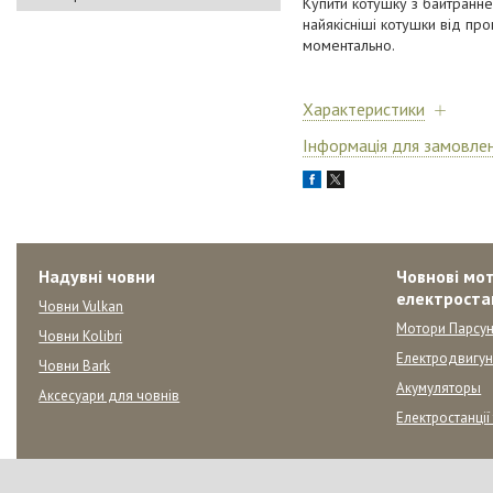
Купити котушку з байтранн
найякісніші котушки від пр
моментально.
Характеристики
Інформація для замовле
Надувні човни
Човнові мот
електроста
Човни Vulkan
Мотори Парсун
Човни Kolibri
Електродвигу
Човни Bark
Акумуляторы
Аксесуари для човнів
Електростанції