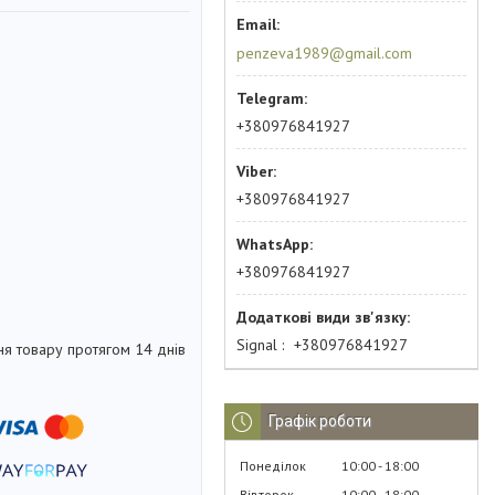
penzeva1989@gmail.com
+380976841927
+380976841927
+380976841927
Signal
+380976841927
я товару протягом 14 днів
Графік роботи
Понеділок
10:00
18:00
Вівторок
10:00
18:00