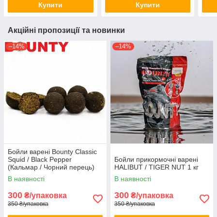
Купити
Купити
Акційні пропозиції та новинки
–14%
–14%
Бойли варені Bounty Classic
Squid / Black Pepper
Бойли прикормочні варені
(Кальмар / Чорний перець)
HALIBUT / TIGER NUT 1 кг
1кг
В наявності
В наявності
300
300
₴/упаковка
₴/упаковка
350 ₴/упаковка
350 ₴/упаковка