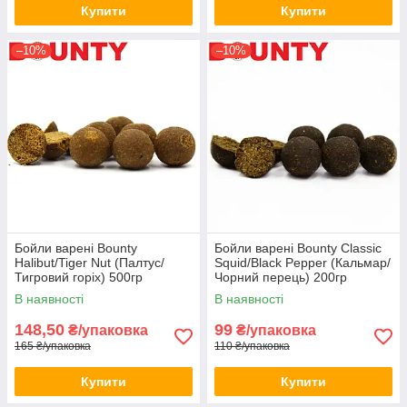
Купити
Купити
–10%
–10%
Бойли варені Bounty
Бойли варені Bounty Classic
Halibut/Tiger Nut (Палтус/
Squid/Black Pepper (Кальмар/
Тигровий горіх) 500гр
Чорний перець) 200гр
В наявності
В наявності
148,50
99
₴/упаковка
₴/упаковка
165 ₴/упаковка
110 ₴/упаковка
Купити
Купити