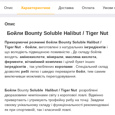
Опис
Характеристики
Доставка
Оплата
Умови 
Опис
Бойли Bounty Soluble Halibut / Tiger Nut
Прикормочні розчинні бойли Bounty Soluble Halibut /
Tiger Nut
- бойли
, виготовлені з натуральних
інгредієнтів
і
що володіють підвищеною поживністю
.
До складу бойлів
входять:
амінокислоти
,
мінерали
,
масляна кислота
,
ферменти
,
вітамінний комплекс
і цілий букет інших
інгредієнтів
, так улюблених
коропами
. Спеціальний склад
дозволяє
рибі
легко і швидко переварити
бойл
, тим самим
виключивши можливість перегодовування.
Бойли
Bounty
Soluble Halibut / Tiger Nut
розроблені
дворазовими чемпіонами світу з коропової ловлі. Відмінно
привертають і утримують трофейну рибу на точці. Завдяки
своєму унікальному складу і функціональності рекомендовані
як при спортивній, так і класичній ловлі.