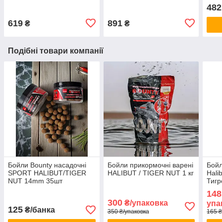
літрі
482
619
891
₴
₴
Подібні товари компанії
Бойли Bounty насадочні
Бойли прикормочні варені
Бойл
SPORT HALIBUT/TIGER
HALIBUT / TIGER NUT 1 кг
Hali
NUT 14mm 35шт
Тигр
148
300
₴/упаковка
упа
125
₴/банка
350 ₴/упаковка
165 ₴