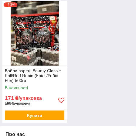
–10%
Бойли варені Bounty Classic
Krill/Red Robin (Кріль/Робін
Ред) 500гр
В наявності
171
₴/упаковка
190 ₴/упаковка
Купити
Про нас