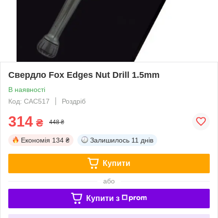
Свердло Fox Edges Nut Drill 1.5mm
В наявності
Код: CAC517
Роздріб
314
₴
448 ₴
Економія
134 ₴
Залишилось
11 днів
Купити
або
Купити з