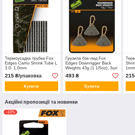
Термоусадка трубка Fox
Грузила бэк-лид Fox
Терм
Edges Camo Shrink Tube L
Edges Downrigger Back
Shri
3.0- 1.0mm
Weights 43g (1 1/5oz), 3шт
1mm
215
493
215
₴/упаковка
₴
Купити
Купити
Акційні пропозиції та новинки
–10%