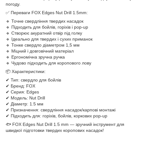
погоду.
✅ Переваги FOX Edges Nut Drill 1.5mm:
🔹 Точне свердління твердих насадок
🔹 Підходить для бойлів, горіхів і pop-up
🔹 Створює акуратний отвір під голку
🔹 Ідеально для твердих і сухих приманок
🔹 Тонке свердло діаметром 1,5 мм
🔹 Міцний і довговічний матеріал
🔹 Ергономічна зручна ручка
🔹 Чудово підходить для коропового лову
📦 Характеристики:
✔ Тип: свердло для бойлів
✔ Бренд: FOX
✔ Серия: Edges
✔ Модель: Nut Drill
✔ Діаметр: 1.5 мм
✔ Призначення: свердління насадок/карпові монтажі
✔ Підходить для: горіхів, бойлів, коркових pop-up
🐟 FOX Edges Nut Drill 1.5 mm — зручний інструмент для
швидкої підготовки твердих коропових насадок!