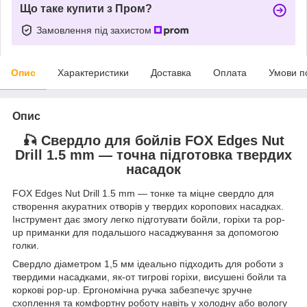
Що таке купити з Пром?
Замовлення під захистом
Опис
Характеристики
Доставка
Оплата
Умови п
Опис
🎣 Свердло для бойлів FOX Edges Nut
Drill 1.5 mm — точна підготовка твердих
насадок
FOX Edges Nut Drill 1.5 mm — тонке та міцне свердло для
створення акуратних отворів у твердих коропових насадках.
Інструмент дає змогу легко підготувати бойли, горіхи та pop-
up приманки для подальшого насаджування за допомогою
голки.
Свердло діаметром 1,5 мм ідеально підходить для роботи з
твердими насадками, як-от тигрові горіхи, висушені бойли та
коркові pop-up. Ергономічна ручка забезпечує зручне
схоплення та комфортну роботу навіть у холодну або вологу