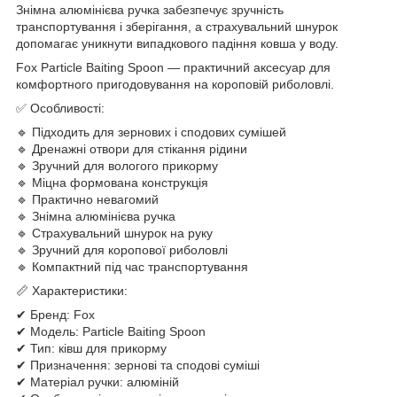
Знімна алюмінієва ручка забезпечує зручність
транспортування і зберігання, а страхувальний шнурок
допомагає уникнути випадкового падіння ковша у воду.
Fox Particle Baiting Spoon — практичний аксесуар для
комфортного пригодовування на короповій риболовлі.
✅ Особливості:
🔹 Підходить для зернових і сподових сумішей
🔹 Дренажні отвори для стікання рідини
🔹 Зручний для вологого прикорму
🔹 Міцна формована конструкція
🔹 Практично невагомий
🔹 Знімна алюмінієва ручка
🔹 Страхувальний шнурок на руку
🔹 Зручний для коропової риболовлі
🔹 Компактний під час транспортування
📏 Характеристики:
✔ Бренд: Fox
✔ Модель: Particle Baiting Spoon
✔ Тип: ківш для прикорму
✔ Призначення: зернові та сподові суміші
✔ Матеріал ручки: алюміній