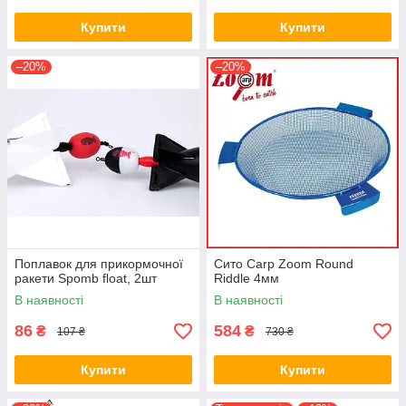
Купити
Купити
–20%
–20%
Поплавок для прикормочної
Сито Carp Zoom Round
ракети Spomb float, 2шт
Riddle 4мм
В наявності
В наявності
86
584
₴
₴
107 ₴
730 ₴
Купити
Купити