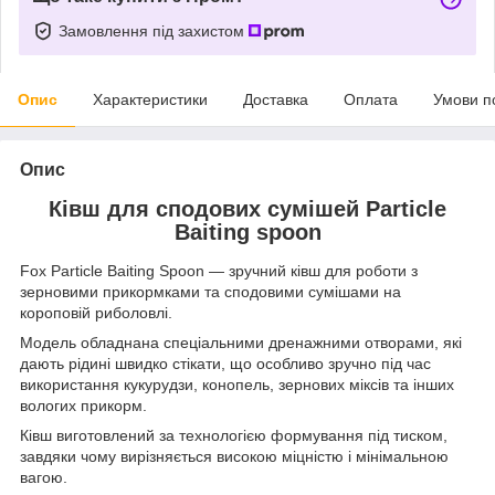
Замовлення під захистом
Опис
Характеристики
Доставка
Оплата
Умови п
Опис
Ківш для сподових сумішей Particle
Baiting spoon
Fox Particle Baiting Spoon — зручний ківш для роботи з
зерновими прикормками та сподовими сумішами на
короповій риболовлі.
Модель обладнана спеціальними дренажними отворами, які
дають рідині швидко стікати, що особливо зручно під час
використання кукурудзи, конопель, зернових міксів та інших
вологих прикорм.
Ківш виготовлений за технологією формування під тиском,
завдяки чому вирізняється високою міцністю і мінімальною
вагою.