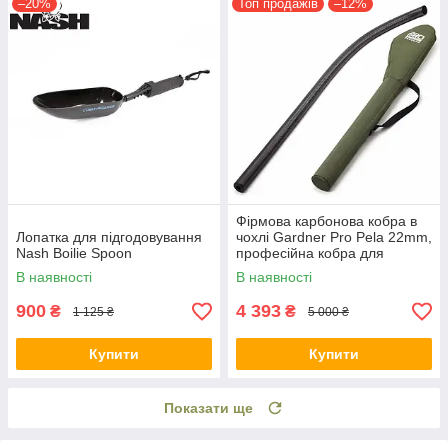
–20%
Топ продажів
–12%
Фірмова карбонова кобра в
Лопатка для підгодовування
чохлі Gardner Pro Pela 22mm,
Nash Boilie Spoon
професійна кобра для
риболовлі Gardner Pro Pela
В наявності
В наявності
900
4 393
₴
₴
1 125 ₴
5 000 ₴
Купити
Купити
Показати ще