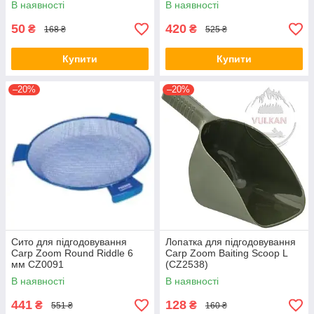
В наявності
В наявності
50
420
₴
₴
168 ₴
525 ₴
Купити
Купити
–20%
–20%
Сито для підгодовування
Лопатка для підгодовування
Carp Zoom Round Riddle 6
Carp Zoom Baiting Scoop L
мм CZ0091
(CZ2538)
В наявності
В наявності
441
128
₴
₴
551 ₴
160 ₴