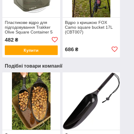
Пластикове відро для
Відро з кришкою FOX
підгодовування Trakker
Camo square bucket 17L
Olive Square Container 5
(CBT007)
літрів
482
₴
686
₴
Купити
Подібні товари компанії