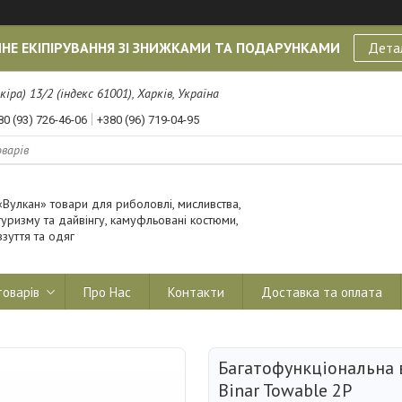
НЕ ЕКІПІРУВАННЯ ЗІ ЗНИЖКАМИ ТА ПОДАРУНКАМИ
Дета
кіра) 13/2 (індекс 61001), Харків, Україна
80 (93) 726-46-06
+380 (96) 719-04-95
«Вулкан» товари для риболовлі, мисливства,
туризму та дайвінгу, камуфльовані костюми,
взуття та одяг
товарів
Про Нас
Контакти
Доставка та оплата
Багатофункціональна 
Binar Towable 2P