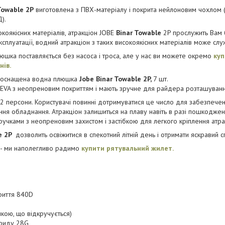
Towable 2P
виготовлена з ПВХ-матеріалу і покрита нейлоновим чохлом (
).
коякісних матеріалів, атракціон JOBE
Binar Towable
2P прослужить Вам 
ксплуатації, водний атракціон з таких високоякісних матеріалів може слу
люшка поставляється без насоса і троса, але у нас ви можете окремо
куп
нів.
ми оснащена водна плюшка
Jobe Binar Towable 2P,
7 шт.
и EVA з неопреновим покриттям і мають зручне для райдера розташуванн
2 персони. Користувачі повинні дотримуватися це число для забезпеченн
ня обладнання. Атракціон залишиться на плаву навіть в разі пошкоджен
чками з неопреновим захистом і застібкою для легкого кріплення атра
le 2P
дозволить освіжитися в спекотний літній день і отримати яскравий с
у - ми наполегливо радимо
купити рятувальний жилет.
риття 840D
шкою, що відкручується)
ориду 28G