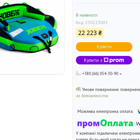
В наявності
Код:
230223001
22 223 ₴
Купити
Купити з
+380 (66) 054-30-90
поверненн
за домовленістю
У компанії підключені електронн
купити будь-який товар не покид