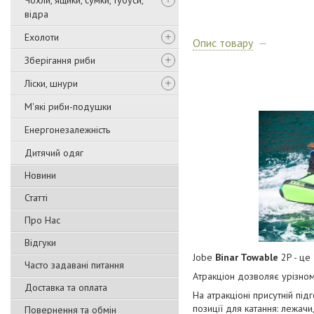
Чохли, ящики, сумки, тубуси,
відра
Ехолоти
Опис товару
Зберігання риби
Ліски, шнури
М'які риби-подушки
Енергонезалежність
Дитячий одяг
Новини
Статті
Про Нас
Відгуки
Jobe
Binar Towable
2P - це
Часто задавані питання
Атракціон дозволяє урізнома
Доставка та оплата
На атракціоні присутній пі
позиції для катання: лежачи
Повернення та обмін