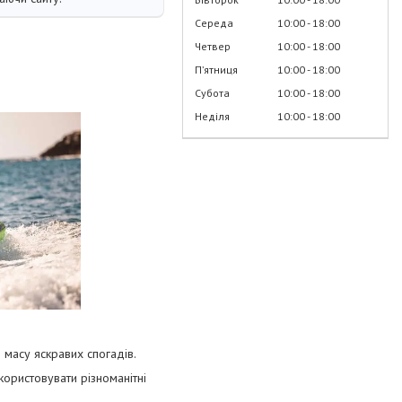
Середа
10:00
18:00
Четвер
10:00
18:00
Пʼятниця
10:00
18:00
Субота
10:00
18:00
Неділя
10:00
18:00
и масу яскравих спогадів.
користовувати різноманітні