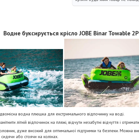
Водне буксирується крісло JOBE Binar Towable 2P
 двомісна водна плюшка для екстримального відпочинку на воді.
нітнити літній відпочинок на пляжі, відчути незабутні відчуття і отримат
дголовник, дуже високий для оптимальної підтримки та безпеки. Можна ви
, сидячи або стоячи на колінах.