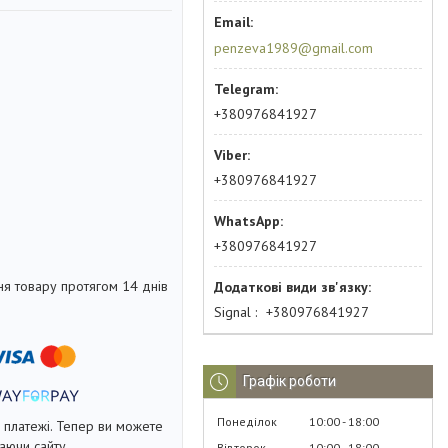
penzeva1989@gmail.com
+380976841927
+380976841927
+380976841927
я товару протягом 14 днів
Signal
+380976841927
Графік роботи
Понеділок
10:00
18:00
і платежі. Тепер ви можете
аючи сайту.
Вівторок
10:00
18:00