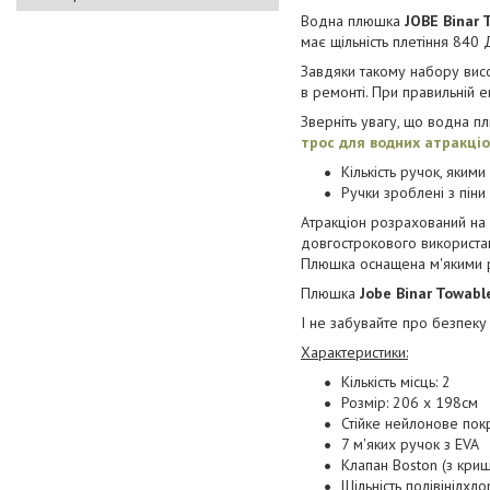
Водна плюшка
JOBE Binar 
має щільність плетіння 840 Д
Завдяки такому набору висо
в ремонті. При правильній е
Зверніть увагу, що водна п
трос для водних атракціо
Кількість ручок, яки
Ручки зроблені з пін
Атракціон розрахований на 
довгострокового використан
Плюшка оснащена м'якими ру
Плюшка
Jobe Binar Towab
І не забувайте про безпек
Характеристики:
Кількість місць: 2
Розмір: 206 х 198см
Стійке нейлонове пок
7 м'яких ручок з EVA
Клапан Boston (з кри
Щільність полівінілхл