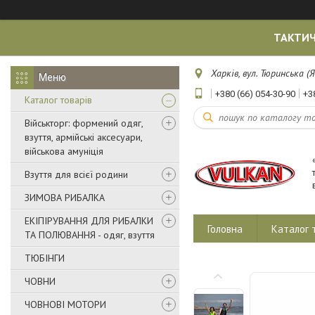
ТАКТИЧ
Харків, вул. Тюринська (Я
+380 (66) 054-30-90
+3
Каталог товарів
Військторг: формений одяг,
взуття, армійські аксесуари,
військова амуніція
Взуття для всієї родини
ЗИМОВА РИБАЛКА
ЕКІПІРУВАННЯ ДЛЯ РИБАЛКИ
Головна
Каталог 
ТА ПОЛЮВАННЯ - одяг, взуття
ТЮБІНГИ
ЧОВНИ
ЧОВНОВІ МОТОРИ