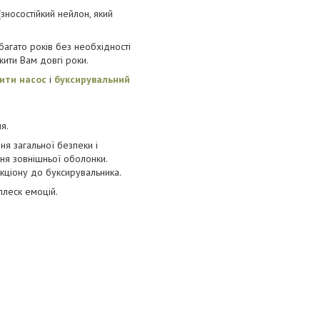
зносостійкий нейлон, який
багато років без необхідності
жити Вам довгі роки.
ити насос
і
буксирувальний
я.
я загальної безпеки і
ня зовнішньої оболонки.
кціону до буксирувальника.
плеск емоцій.