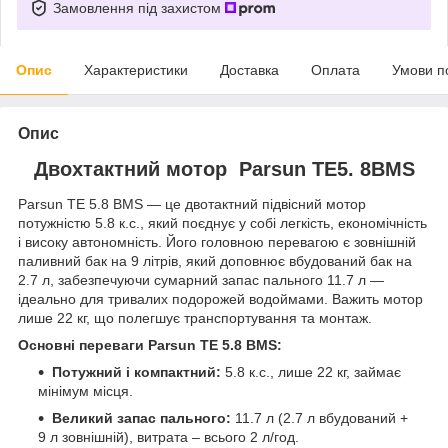
Замовлення під захистом
Опис
Характеристики
Доставка
Оплата
Умови п
Опис
Двохтактний мотор
Parsun TE5. 8BMS
Parsun TE 5.8 BMS — це двотактний підвісний мотор
потужністю 5.8 к.с., який поєднує у собі легкість, економічність
і високу автономність. Його головною перевагою є зовнішній
паливний бак на 9 літрів, який доповнює вбудований бак на
2.7 л, забезпечуючи сумарний запас пального 11.7 л —
ідеально для тривалих подорожей водоймами. Важить мотор
лише 22 кг, що полегшує транспортування та монтаж.
Основні переваги Parsun TE 5.8 BMS:
Потужний і компактний:
5.8 к.с., лише 22 кг, займає
мінімум місця.
Великий запас пального:
11.7 л (2.7 л вбудований +
9 л зовнішній), витрата – всього 2 л/год.