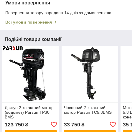
Умови повернення
Повернення товару впродовж 14 днів за домовленістю
Всі умови повернення
Подібні товари компанії
Двигун 2-х тактний мотор
Човновий 2-х тактний
Мото
(водомет) Parsun TP30
мотор Parsun ТС5.8BMS
5,8 
BMS
коне
Cпо
123 750
33 750
35 
₴
₴