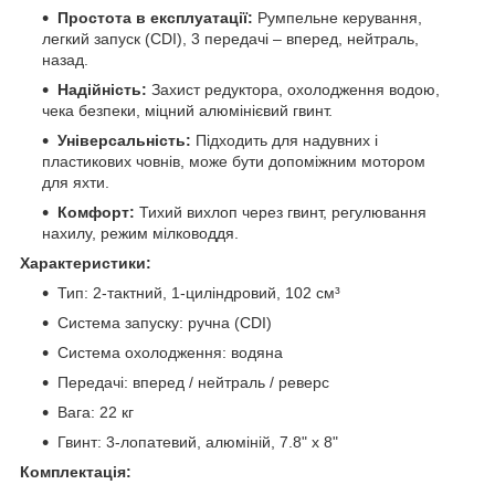
Простота в експлуатації:
Румпельне керування,
легкий запуск (CDI), 3 передачі – вперед, нейтраль,
назад.
Надійність:
Захист редуктора, охолодження водою,
чека безпеки, міцний алюмінієвий гвинт.
Універсальність:
Підходить для надувних і
пластикових човнів, може бути допоміжним мотором
для яхти.
Комфорт:
Тихий вихлоп через гвинт, регулювання
нахилу, режим мілководдя.
Характеристики:
Тип: 2-тактний, 1-циліндровий, 102 см³
Система запуску: ручна (CDI)
Система охолодження: водяна
Передачі: вперед / нейтраль / реверс
Вага: 22 кг
Гвинт: 3-лопатевий, алюміній, 7.8" x 8"
Комплектація: