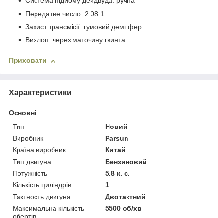
Система підйому дейдвуда: ручна
Передатне число: 2.08:1
Захист трансмісії: гумовий демпфер
Вихлоп: через маточину гвинта
Приховати
Характеристики
Основні
Тип
Новий
Виробник
Parsun
Країна виробник
Китай
Тип двигуна
Бензиновий
Потужність
5.8 к. с.
Кількість циліндрів
1
Тактность двигуна
Двотактний
Максимальна кількість
5500 об/хв
обертів