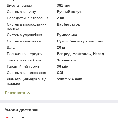
Висота транца
381 мм
Система запуску
Ручний запуск
Передаточне ставлення
2.08
Система вприскування
Карбюратор
палива
Система управління
Румпельна
Система змащення
Суміш бензину з маслом
Вага
20 кг
Положення передач
Вперед, Нейтраль, Назад
Тип паливного бака
Зовнішній
Гарантійний термін
36 міс
Система запалювання
CDI
Діаметр циліндра x Хід
55mm х 43mm
поршня
Приховати
Умови доставки