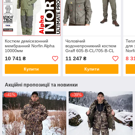
Костюм демісезонний
Чоловічий
Тепл
мембранний Norfin Alpha
водонепроникний костюм
для 
10000мм
Graff 605-B-CL/705-B-CL
Norf
(10000 мм)
10 741
11 247
8 3
₴
₴
Купити
Купити
Акційні пропозиції та новинки
–41%
–39%