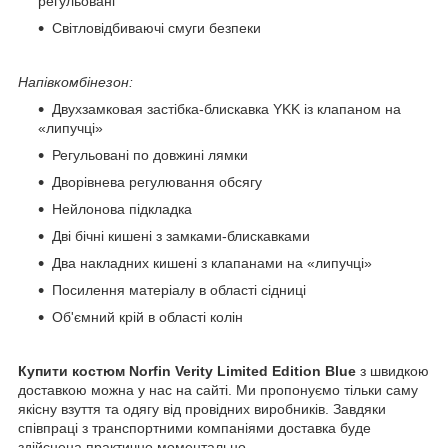
регульовані
Світловідбиваючі смуги безпеки
Напівкомбінезон:
Двухзамковая застібка-блискавка YKK із клапаном на
«липучці»
Регульовані по довжині лямки
Дворівнева регулювання обсягу
Нейлонова підкладка
Дві бічні кишені з замками-блискавками
Два накладних кишені з клапанами на «липучці»
Посилення матеріалу в області сідниці
Об'ємний крій в області колін
Купити костюм Norfin Verity Limited Edition Blue
з швидкою
доставкою можна у нас на сайті. Ми пропонуємо тільки саму
якісну взуття та одягу від провідних виробників. Завдяки
співпраці з транспортними компаніями доставка буде
здійснена практично моментально.