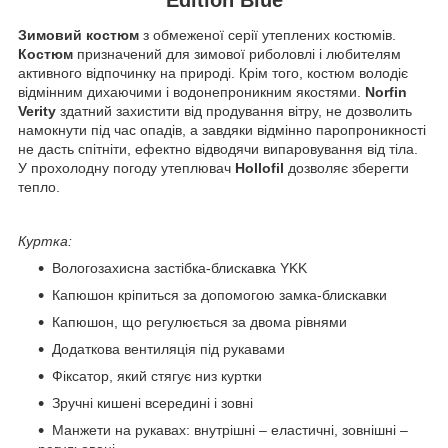
Зимовий костюм
з обмеженої серії утеплених костюмів.
Костюм
призначений для зимової риболовлі і любителям
активного відпочинку на природі. Крім того, костюм володіє
відмінним дихаючими і водонепроникним якостями.
Norfin
Verity
здатний захистити від продування вітру, не дозволить
намокнути під час опадів, а завдяки відмінно паропроникності
не дасть спітніти, ефектно відводячи випаровування від тіла.
У прохолодну погоду утеплювач
Hollofil
дозволяє зберегти
тепло.
Куртка:
Вологозахисна застібка-блискавка YKK
Капюшон кріпиться за допомогою замка-блискавки
Капюшон, що регулюється за двома рівнями
Додаткова вентиляція під рукавами
Фіксатор, який стягує низ куртки
Зручні кишені всередині і зовні
Манжети на рукавах: внутрішні – еластичні, зовнішні –