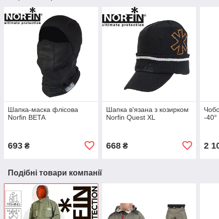
Шапка-маска флісова
Шапка в'язана з козирком
Чобо
Norfin BETA
Norfin Quest XL
-40°
693
668
2 1
₴
₴
Подібні товари компанії