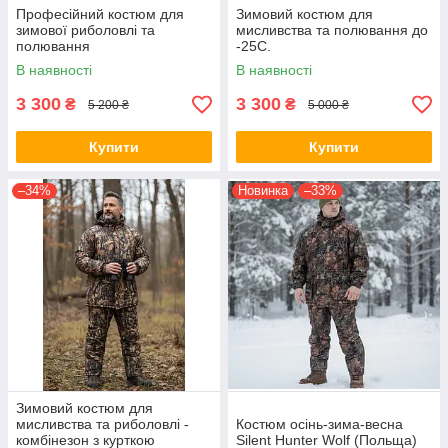
Професійний костюм для
Зимовий костюм для
зимової риболовлі та
мисливства та полювання до
полювання
-25С.
В наявності
В наявності
3 300
3 300
₴
₴
5 200 ₴
5 000 ₴
Купити
Купити
–34%
Новинка
–33%
Зимовий костюм для
мисливства та риболовлі -
Костюм осінь-зима-весна
комбінезон з курткою
Silent Hunter Wolf (Польща)