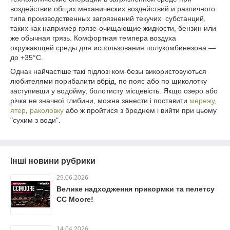
воздействии общих механических воздействий и различного
типа производственных загрязнений текучих субстанций,
таких как например грязе-очищающие жидкости, бензин или
же обычная грязь. Комфортная темпера воздуха
окружающей среды для использования полукомбинезона ―
до +35°С.
Однак найчастіше такі підлозі ком-безы використовуються
любителями порибалити вбрід, по пояс або по щиколотку
заступивши у водойму, болотисту місцевість. Якщо озеро або
річка не значної глибини, можна занести і поставити
мережу
,
ятер
,
раколовку
або ж пройтися з бреднем і вийти при цьому
"сухим з води".
Інші новини рубрики
29.06.2026
Велике надходження прикормки та пелетсу
CC Moore!
14.04.2026