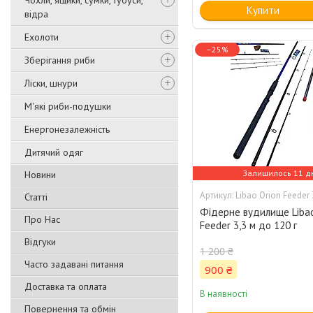
Чохли, ящики, сумки, тубуси,
Купити
відра
Ехолоти
–25%
Зберігання риби
Ліски, шнури
М'які риби-подушки
Енергонезалежність
Дитячий одяг
Залишилось 11 д
Новини
Libao Orion Feeder 
Статті
Фідерне вудилище Libao
Про Нас
Feeder 3,3 м до 120 г
Відгуки
1 200 ₴
Часто задавані питання
900 ₴
Доставка та оплата
В наявності
Повернення та обмін