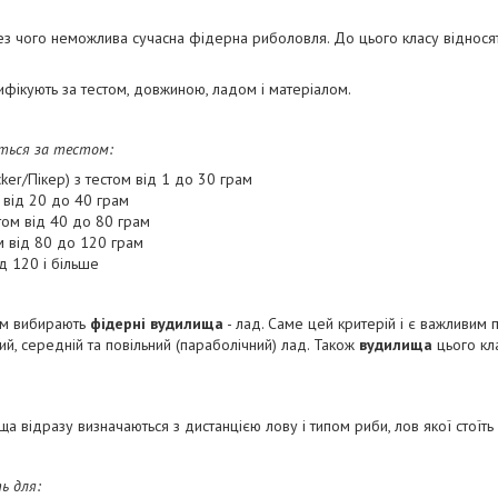
ез чого неможлива сучасна фідерна риболовля. До цього класу віднося
ифікують за тестом, довжиною, ладом і матеріалом.
ться за тестом:
cker/Пікер) з тестом від 1 до 30 грам
м від 20 до 40 грам
том від 40 до 80 грам
м від 80 до 120 грам
д 120 і більше
ким вибирають
фідерні вудилища
- лад. Саме цей критерій і є важливим 
й, середній та повільний (параболічний) лад. Також
вудилища
цього кл
а відразу визначаються з дистанцією лову і типом риби, лов якої стоїть 
ь для: