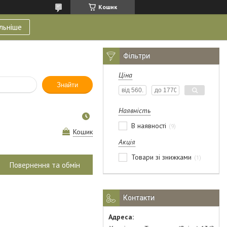
Кошик
льніше
Фільтри
Ціна
Знайти
Наявність
В наявності
9
Кошик
Акція
Товари зі знижками
1
Повернення та обмін
Контакти