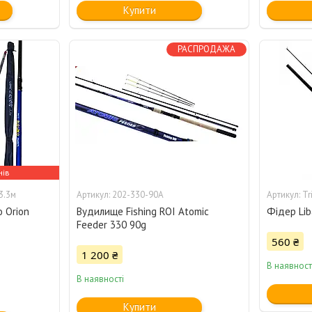
Купити
РАСПРОДАЖА
нів
3.3м
202-330-90A
Tr
 Orion
Вудилище Fishing ROI Atomic
Фідер Lib
Feeder 330 90g
560 ₴
1 200 ₴
В наявност
В наявності
Купити