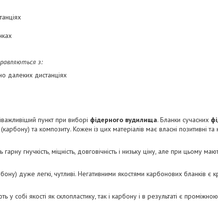
танціях
нках
правляються з:
но далеких дистанціях
айважливіший пункт при виборі
фідерного вудилища
. Бланки сучасних
ф
(карбону) та композиту. Кожен із цих матеріалів має власні позитивні та н
 гарну гнучкість, міцність, довговічність і низьку ціну, але при цьому маю
рбону) дуже легкі, чутливі. Негативними якостями карбонових бланків є кр
ь у собі якості як склопластику, так і карбону і в результаті є проміжн