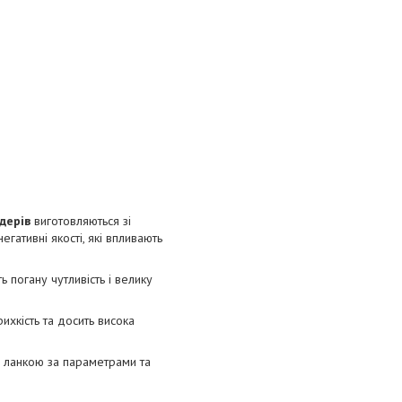
ідерів
виготовляються зі
егативні якості, які впливають
ть погану чутливість і велику
ихкість та досить висока
ою ланкою за параметрами та