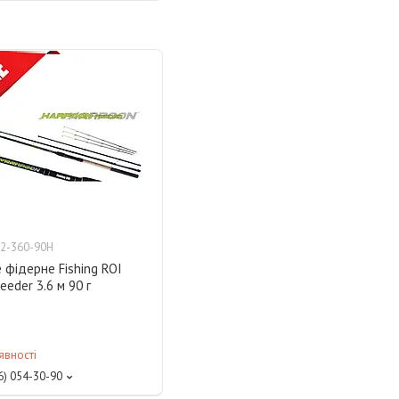
2-360-90H
фідерне Fishing ROI
eeder 3.6 м 90 г
явності
6) 054-30-90