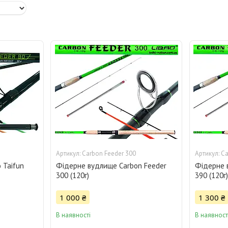
Carbon Feeder 300
Ca
 Taifun
Фідерне вудлище Carbon Feeder
Фідерне 
300 (120г)
390 (120г)
1 000 ₴
1 300 ₴
В наявності
В наявност