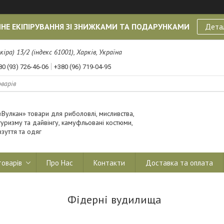
НЕ ЕКІПІРУВАННЯ ЗІ ЗНИЖКАМИ ТА ПОДАРУНКАМИ
Дета
кіра) 13/2 (індекс 61001), Харків, Україна
80 (93) 726-46-06
+380 (96) 719-04-95
«Вулкан» товари для риболовлі, мисливства,
туризму та дайвінгу, камуфльовані костюми,
взуття та одяг
товарів
Про Нас
Контакти
Доставка та оплата
Фідерні вудилища