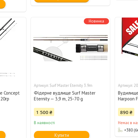
Новинка
Surf Master Eternity 3.9m
20
e Concept
Фідерне вудлище Surf Master
Вудилище 
120гр
Eternity — 3,9 m, 25-70 g
Harpoon F
1 500 ₴
890 ₴
В наявності
Немає в на
+380 (6
Купити