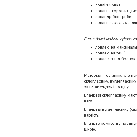
ловлі з човна
ловлі на коротких дис
ловлі дрібної риби
ловлі в зарослих діля
Більш довгі моделі чудово с
ловлею на максималь
ловлею на течії
ловлею з-під бровок
Матеріал – останній, але н
склопластику, вуглепластику 
як на якість, так і на ціну.
Бланки зі склопластику мають
вагу.
Бланки із вуглепластику (ка
вартість.
Бланки з композиту поєднуют
ціною.