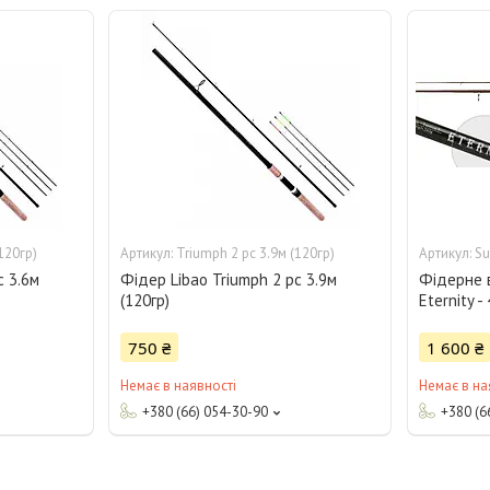
120гр)
Triumph 2 pc 3.9м (120гр)
Su
c 3.6м
Фідер Libao Triumph 2 pc 3.9м
Фідерне 
(120гр)
Eternity -
750 ₴
1 600 ₴
Немає в наявності
Немає в на
+380 (66) 054-30-90
+380 (6