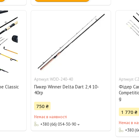
WDD-240-40
C
e Classic
Пикер Winner Delta Dart 2,4 10-
Фідер Ca
40гр
Competiti
g
750 ₴
1 770 ₴
Немає в наявності
Немає в на
+380 (66) 054-30-90
+380 (6