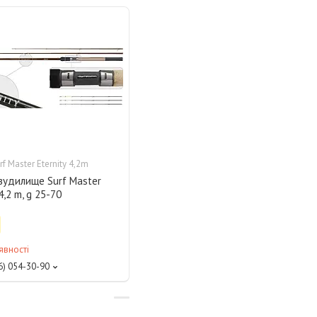
rf Master Eternity 4,2m
вудилище Surf Master
 4,2 m, g 25-70
явності
6) 054-30-90