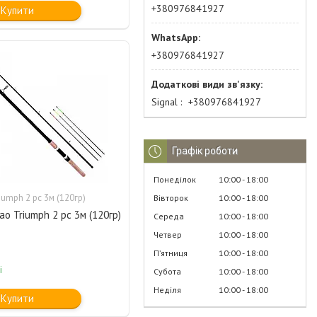
+380976841927
Купити
+380976841927
Signal
+380976841927
Графік роботи
Понеділок
10:00
18:00
iumph 2 pc 3м (120гр)
Вівторок
10:00
18:00
ao Triumph 2 pc 3м (120гр)
Середа
10:00
18:00
Четвер
10:00
18:00
Пʼятниця
10:00
18:00
і
Субота
10:00
18:00
Неділя
10:00
18:00
Купити