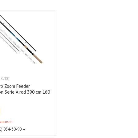
Z8700
rp Zoom Feeder
on Serie A rod 390 cm 160
явності
6) 054-30-90