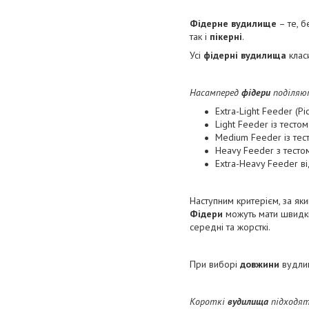
Фідерне вудилище
– те, б
так і
пікерні
.
Усі
фідерні вудилища
клас
Насамперед
фідери
поділяю
Extra-Light Feeder (Pi
Light Feeder із тесто
Medium Feeder із тес
Heavy Feeder з тесто
Extra-Heavy Feeder ві
Наступним критерієм, за я
Фідери
можуть мати швидки
середні та жорсткі.
При виборі
довжини
вудлищ
Короткі
вудилища
підходят