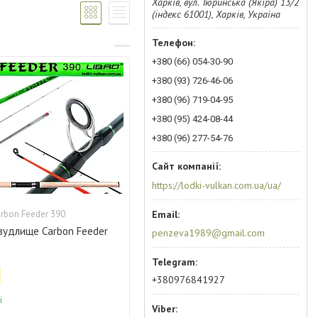
Харків, вул. Тюринська (Якіра) 13/2
(індекс 61001), Харків, Україна
+380 (66) 054-30-90
+380 (93) 726-46-06
+380 (96) 719-04-95
+380 (95) 424-08-44
+380 (96) 277-54-76
https://lodki-vulkan.com.ua/ua/
rbon Feeder 390
вудлище Carbon Feeder
penzeva1989@gmail.com
+380976841927
і