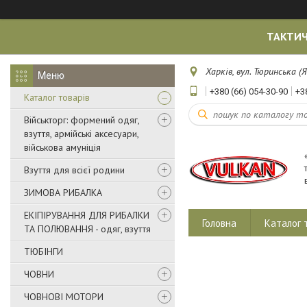
ТАКТИЧ
Харків, вул. Тюринська (Я
+380 (66) 054-30-90
+3
Каталог товарів
Військторг: формений одяг,
взуття, армійські аксесуари,
військова амуніція
Взуття для всієї родини
ЗИМОВА РИБАЛКА
ЕКІПІРУВАННЯ ДЛЯ РИБАЛКИ
Головна
Каталог 
ТА ПОЛЮВАННЯ - одяг, взуття
ТЮБІНГИ
ЧОВНИ
ЧОВНОВІ МОТОРИ