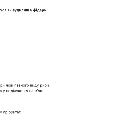
ться як
вудилища фідерні
,
при лові певного виду риби.
асу поділяються на м'які,
у пріоритеті.