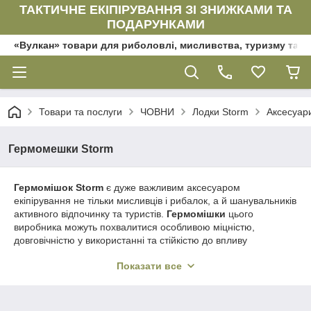
ТАКТИЧНЕ ЕКІПІРУВАННЯ ЗІ ЗНИЖКАМИ ТА
ПОДАРУНКАМИ
«Вулкан» товари для риболовлі, мисливства, туризму та да
Товари та послуги
ЧОВНИ
Лодки Storm
Аксесуари
Гермомешки Storm
Гермомішок Storm
є дуже важливим аксесуаром
екіпірування не тільки мисливців і рибалок, а й шанувальників
активного відпочинку та туристів.
Гермомішки
цього
виробника можуть похвалитися особливою міцністю,
довговічністю у використанні та стійкістю до впливу
негативних чинників довкілля. Завдяки 100%
Показати все
водонепроникності, всі Ваші речі та снасті залишатимуться
сухими. У нашому інтернет-магазині є гарний вибір
гермомішків
, які Ви завжди можете замовити в зручний для
Вас час через інтернет.