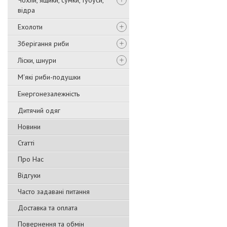
Чохли, ящики, сумки, тубуси,
відра
Ехолоти
Зберігання риби
Ліски, шнури
М'які риби-подушки
Енергонезалежність
Дитячий одяг
Новини
Статті
Про Нас
Відгуки
Часто задавані питання
Доставка та оплата
Повернення та обмін