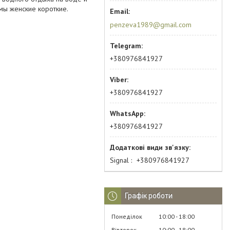
мы женские короткие.
penzeva1989@gmail.com
+380976841927
+380976841927
+380976841927
Signal
+380976841927
Графік роботи
Понеділок
10:00
18:00
Вівторок
10:00
18:00