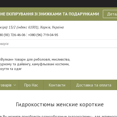
НЕ ЕКІПІРУВАННЯ ЗІ ЗНИЖКАМИ ТА ПОДАРУНКАМИ
Дета
кіра) 13/2 (індекс 61001), Харків, Україна
80 (93) 726-46-06
+380 (96) 719-04-95
«Вулкан» товари для риболовлі, мисливства,
туризму та дайвінгу, камуфльовані костюми,
взуття та одяг
товарів
Про Нас
Контакти
Доставка та оплата
Гидрокостюмы женские короткие
не Вы можете приобрести разнообразные гидрокостюмы - для активного