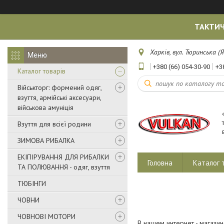
ТАКТИЧ
Харків, вул. Тюринська (Я
+380 (66) 054-30-90
+3
Каталог товарів
Військторг: формений одяг,
взуття, армійські аксесуари,
військова амуніція
Взуття для всієї родини
ЗИМОВА РИБАЛКА
ЕКІПІРУВАННЯ ДЛЯ РИБАЛКИ
Головна
Каталог 
ТА ПОЛЮВАННЯ - одяг, взуття
ТЮБІНГИ
ЧОВНИ
ЧОВНОВІ МОТОРИ
В нашем интернет - магази