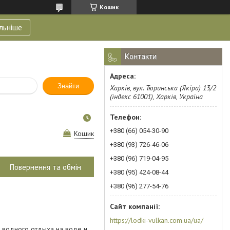
Кошик
льніше
Контакти
Знайти
Харків, вул. Тюринська (Якіра) 13/2
(індекс 61001), Харків, Україна
+380 (66) 054-30-90
Кошик
+380 (93) 726-46-06
+380 (96) 719-04-95
Повернення та обмін
+380 (95) 424-08-44
+380 (96) 277-54-76
https://lodki-vulkan.com.ua/ua/
 водного отдыха на воде и