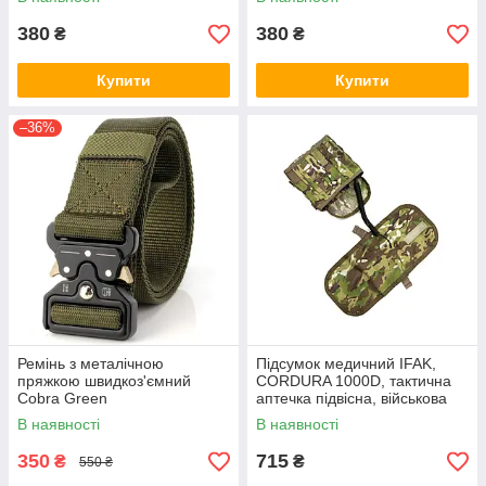
380
380
₴
₴
Купити
Купити
–36%
Ремінь з металічною
Підсумок медичний IFAK,
пряжкою швидкоз'ємний
CORDURA 1000D, тактична
Cobra Green
аптечка підвісна, військова
АТО, армійська Мультикам
В наявності
В наявності
350
715
₴
₴
550 ₴