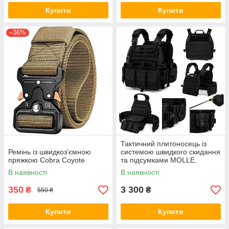
Купити
Купити
–36%
Тактичний плитоносець із
Ремінь із швидкоз'ємною
системою швидкого скидання
пряжкою Cobra Coyote
та підсумками MOLLE,
чорний
В наявності
В наявності
350
3 300
₴
₴
550 ₴
Купити
Купити