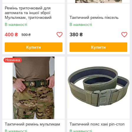
Ремінь триточковий для
автомата та іншої зброї
Мультикам, триточковий
Тактичний ремінь піксель
ремінь для рушниці
В наявності
В наявності
400
380
₴
₴
500 ₴
Купити
Купити
Новинка
Тактичний ремінь мультикам
Тактичний пояс хакі ріп-стоп
В наявності
В наявності