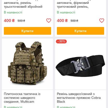
автомата, ремінь
автомата, фірмовий
трьохточковий збройний
триточковий ремінь,
збройовий трьохточковий
В наявності
В наявності
ремінь
400
400
₴
₴
500 ₴
500 ₴
Купити
Купити
–36%
Плитоноска тактична із
Ремінь швидкоз'ємний з
системою швидкого
металічною пряжкою Cobra
скидання, Multicam
Black
В наявності
В наявності