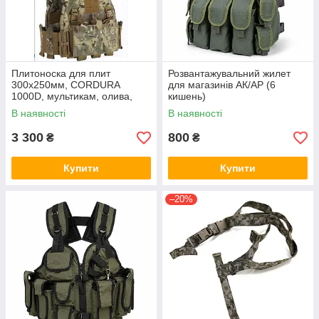
Плитоноска для плит
Розвантажувальний жилет
300х250мм, CORDURA
для магазинів АК/АР (6
1000D, мультикам, олива,
кишень)
койот
В наявності
В наявності
3 300
800
₴
₴
Купити
Купити
–20%