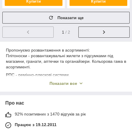
Купити
Купити
Показати ще
1
/ 2
Пропонуємо розвантаження в асортименті:
Плітоноски - розвантажувальні жилети з підсумками під
магазини, гранати, аптечки та органайзери. Кольорова гама в
асортименті.
РПС - ремінно-плескові системи.
Ми пропонуємо тільки кращу якість від перевірених турецьких
Показати все
виробників.
Про нас
92% позитивних з 1470 відгуків за рік
Працює з 19.12.2011