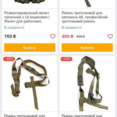
Розвантажувальний жилет
Ремінь триточковий для
тактичний з 14 кишенями |
автомата АК, професійний
Жилет для риболовлі,
триточковий ремінь
полювання, військових та
В наявності
В наявності
активного відпочинку
700
400
₴
₴
500 ₴
Купити
Купити
–20%
–20%
Ремінь триточковий для
Ремінь триточковий для